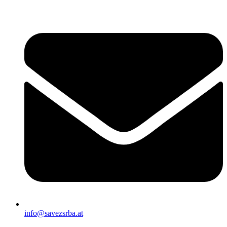
Скочите
на
садржај
info@savezsrba.at