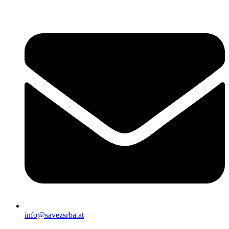
Скочите
на
садржај
info@savezsrba.at