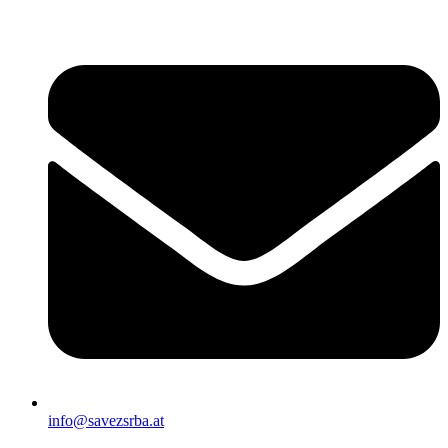
Скочите
на
садржај
info@savezsrba.at