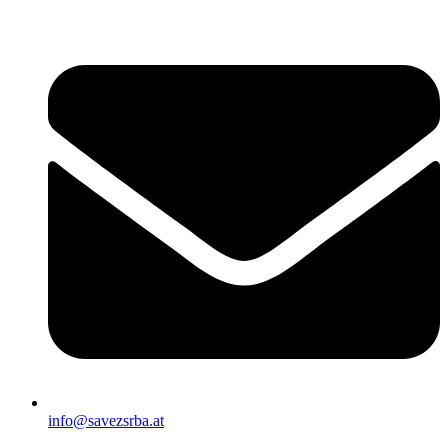
Скочите
на
садржај
info@savezsrba.at