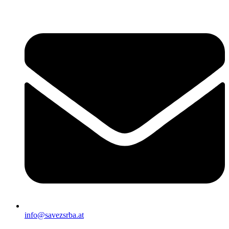
Скочите
на
садржај
info@savezsrba.at