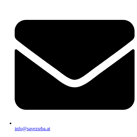
Скочите
на
садржај
info@savezsrba.at