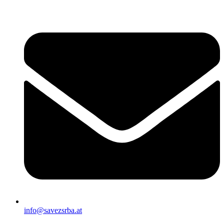
Скочите
на
садржај
info@savezsrba.at