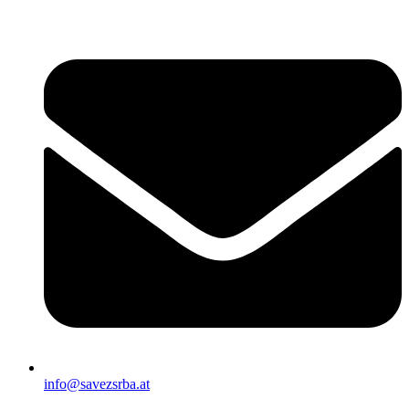
Скочите
на
садржај
info@savezsrba.at