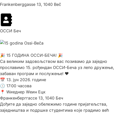
Frankenberggasse 13, 1040 Beč
ОССИ Беч
🎉 15 ГОДИНА ОССИ-БЕЧА! 🎉
Са великим задовољством вас позивамо да заједно
прославимо 15. рођендан ОССИ-Беча уз лепо дружење,
забаван програм и послужење! ❤️
📅 13. јун 2026. године
🕔 17:00 часова
📍 Wиеднер Wеин Ецк
Франкенберггассе 13, 1040 Беч
Дођите да заједно обележимо године пријатељства,
заједништва и подршке студентима које градимо већ