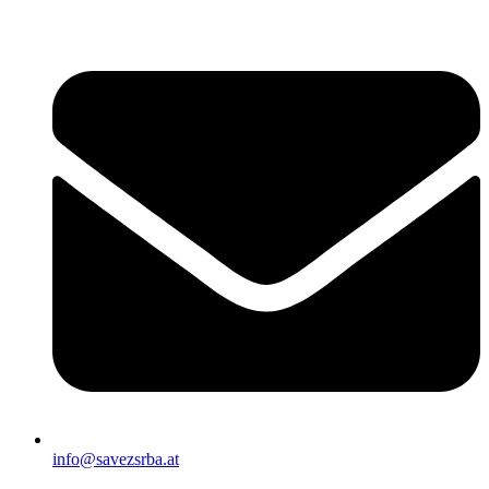
Скочите
на
садржај
info@savezsrba.at